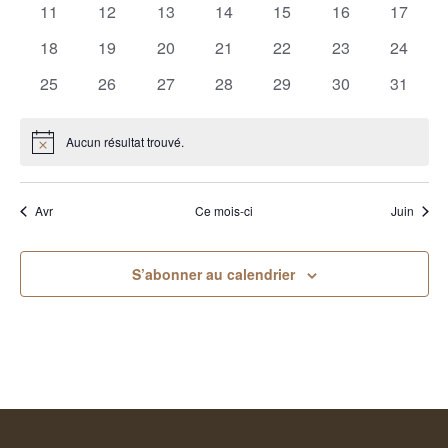
0
0
0
0
0
0
0
11
12
13
14
15
16
17
évènements
évènements
évènements
évènements
évènements
évènements
évènem
0
0
0
0
0
0
0
18
19
20
21
22
23
24
évènements
évènements
évènements
évènements
évènements
évènements
évènem
0
0
0
0
0
0
0
25
26
27
28
29
30
31
évènements
évènements
évènements
évènements
évènements
évènements
évènem
Aucun résultat trouvé.
Notice
Avr
Ce mois-ci
Juin
S’abonner au calendrier