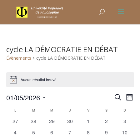
cycle LA DÉMOCRATIE EN DÉBAT
Évènements
cycle LA DÉMOCRATIE EN DÉBAT
Évènements
Aucun résultat trouvé.
Notice
Recher
Nav
01/05/2026
Recherche
Mois
de
et
Sélectionnez
vu
Calendrier
naviga
L
LUNDI
M
MARDI
M
MERCREDI
J
JEUDI
V
VENDREDI
S
SAMEDI
D
DIMANC
une
Év
de
de
0
0
0
0
0
0
0
27
28
29
30
1
2
3
date.
Évènements
vues
évènements
évènements
évènements
évènements
évènements
évènements
évènem
0
0
0
0
0
0
0
4
5
6
7
8
9
10
Évène
évènements
évènements
évènements
évènements
évènements
évènements
évènem