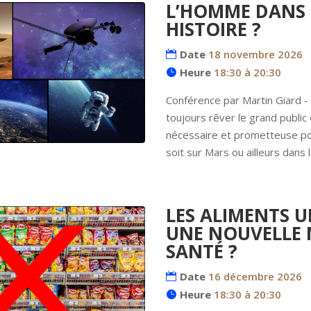
L’HOMME DANS L
HISTOIRE ?
Date
18 novembre 2026
Heure
18:30 à 20:30
Conférence par Martin Giard - 
toujours rêver le grand publi
nécessaire et prometteuse pou
soit sur Mars ou ailleurs dans 
LES ALIMENTS 
UNE NOUVELLE 
SANTÉ ?
Date
16 décembre 2026
Heure
18:30 à 20:30