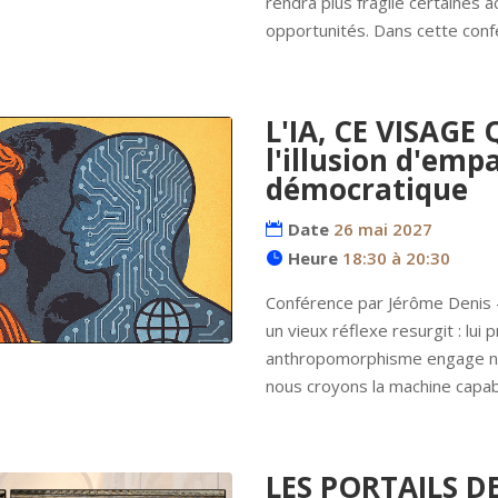
rendra plus fragile certaines a
opportunités. Dans cette confér
L'IA, CE VISAGE
l'illusion d'emp
démocratique
Date
26 mai 2027
Heure
18:30 à 20:30
Conférence par Jérôme Denis -
un vieux réflexe resurgit : lui
anthropomorphisme engage no
nous croyons la machine capab
LES PORTAILS D