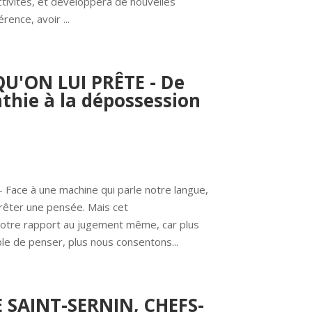
ctivités, et développera de nouvelles 
ence, avoir ...
 QU'ON LUI PRÊTE - De
athie à la dépossession
 Face à une machine qui parle notre langue, 
 prêter une pensée. Mais cet 
tre rapport au jugement même, car plus 
le de penser, plus nous consentons...
E SAINT-SERNIN, CHEFS-