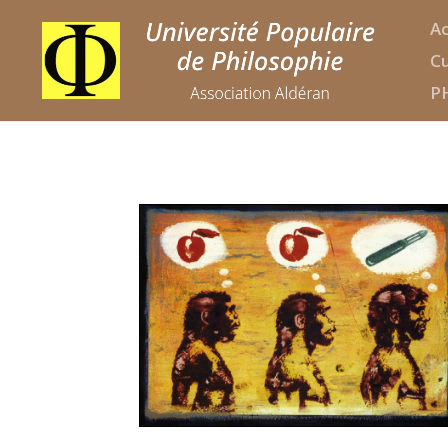
Ac
Cu
P