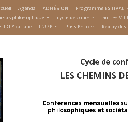
cueil
Agenda
ADHÉSION
Programme ESTIVAL
rsus philosophique
cycle de cours
autres VIL
HILO YouTube
L’UPP
Pass Philo
Replay des 
Cycle de con
LES CHEMINS D
Conférences mensuelles su
philosophiques
et sociét