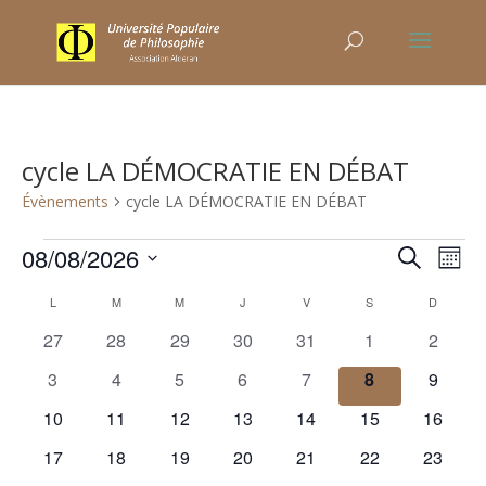
cycle LA DÉMOCRATIE EN DÉBAT
Évènements
cycle LA DÉMOCRATIE EN DÉBAT
Évènements
Recher
Nav
08/08/2026
Recherche
Mois
de
et
Sélectionnez
vu
Calendrier
naviga
L
LUNDI
M
MARDI
M
MERCREDI
J
JEUDI
V
VENDREDI
S
SAMEDI
D
DIMANC
une
Év
de
de
0
0
0
0
0
0
0
27
28
29
30
31
1
2
date.
Évènements
vues
évènements
évènements
évènements
évènements
évènements
évènements
évènem
0
0
0
0
0
0
0
3
4
5
6
7
8
9
Évène
évènements
évènements
évènements
évènements
évènements
évènements
évènem
0
0
0
0
0
0
0
10
11
12
13
14
15
16
évènements
évènements
évènements
évènements
évènements
évènements
évènem
0
0
0
0
0
0
0
17
18
19
20
21
22
23
évènements
évènements
évènements
évènements
évènements
évènements
évènem