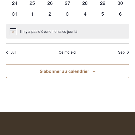
0
0
0
0
0
0
0
24
25
26
27
28
29
30
évènements
évènements
évènements
évènements
évènements
évènements
évènem
0
0
0
0
0
0
0
31
1
2
3
4
5
6
évènements
évènements
évènements
évènements
évènements
évènements
évènem
Il n’y a pas d’évènements ce jour là.
Notice
Juil
Ce mois-ci
Sep
S’abonner au calendrier