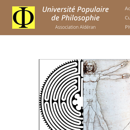
Ac
Cu
P