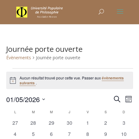
Journée porte ouverte
Évènements
Journée porte ouverte
Évènements
Aucun résultat trouvé pour cette vue. Passer aux
évènements
Notice
suivants
.
Recher
Nav
01/05/2026
Recherche
Mois
de
et
Sélectionnez
vu
Calendrier
naviga
L
LUNDI
M
MARDI
M
MERCREDI
J
JEUDI
V
VENDREDI
S
SAMEDI
D
DIMANC
une
Év
de
de
0
0
0
0
0
0
0
27
28
29
30
1
2
3
date.
Évènements
vues
évènements
évènements
évènements
évènements
évènements
évènements
évènem
0
0
0
0
0
0
0
4
5
6
7
8
9
10
Évène