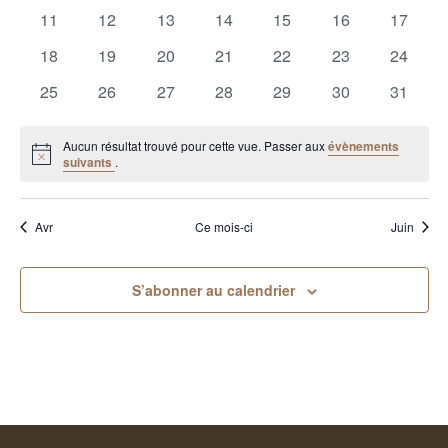
évènements
évènements
évènements
évènements
évènements
évènements
évènem
0
0
0
0
0
0
0
11
12
13
14
15
16
17
évènements
évènements
évènements
évènements
évènements
évènements
évènem
0
0
0
0
0
0
0
18
19
20
21
22
23
24
évènements
évènements
évènements
évènements
évènements
évènements
évènem
0
0
0
0
0
0
0
25
26
27
28
29
30
31
évènements
évènements
évènements
évènements
évènements
évènements
évènem
Aucun résultat trouvé pour cette vue. Passer aux
évènements
Notice
suivants
.
Avr
Ce mois-ci
Juin
S’abonner au calendrier