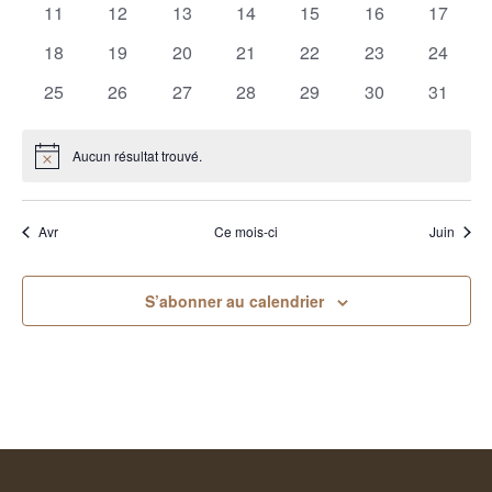
0
0
0
0
0
0
0
11
12
13
14
15
16
17
évènements
évènements
évènements
évènements
évènements
évènements
évènem
0
0
0
0
0
0
0
18
19
20
21
22
23
24
évènements
évènements
évènements
évènements
évènements
évènements
évènem
0
0
0
0
0
0
0
25
26
27
28
29
30
31
évènements
évènements
évènements
évènements
évènements
évènements
évènem
Aucun résultat trouvé.
Notice
Avr
Ce mois-ci
Juin
S’abonner au calendrier