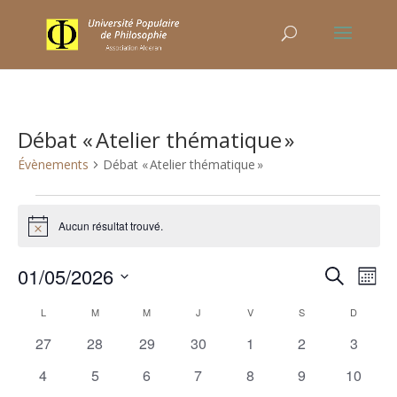
Débat « Atelier thématique »
Évènements
Débat « Atelier thématique »
Évènements
Aucun résultat trouvé.
Notice
Recher
Nav
01/05/2026
Recherche
Mois
de
et
Sélectionnez
vu
Calendrier
naviga
L
LUNDI
M
MARDI
M
MERCREDI
J
JEUDI
V
VENDREDI
S
SAMEDI
D
DIMANC
une
Év
de
de
0
0
0
0
0
0
0
27
28
29
30
1
2
3
date.
Évènements
vues
évènements
évènements
évènements
évènements
évènements
évènements
évènem
0
0
0
0
0
0
0
4
5
6
7
8
9
10
Évène
évènements
évènements
évènements
évènements
évènements
évènements
évènem