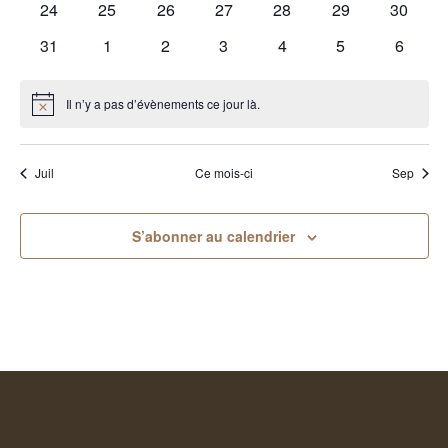
0
0
0
0
0
0
0
24
25
26
27
28
29
30
évènements
évènements
évènements
évènements
évènements
évènements
évènem
0
0
0
0
0
0
0
31
1
2
3
4
5
6
évènements
évènements
évènements
évènements
évènements
évènements
évènem
Il n’y a pas d’évènements ce jour là.
Notice
Juil
Ce mois-ci
Sep
S’abonner au calendrier