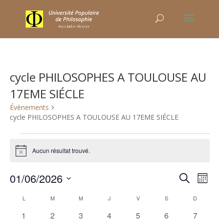
cycle PHILOSOPHES A TOULOUSE AU
17EME SIÉCLE
Évènements
cycle PHILOSOPHES A TOULOUSE AU 17EME SIÉCLE
Évènements
Aucun résultat trouvé.
Notice
Recher
Nav
01/06/2026
Recherche
Mois
de
et
Sélectionnez
vu
Calendrier
naviga
L
LUNDI
M
MARDI
M
MERCREDI
J
JEUDI
V
VENDREDI
S
SAMEDI
D
DIMANC
une
Év
de
de
0
0
0
0
0
0
0
1
2
3
4
5
6
7
date.