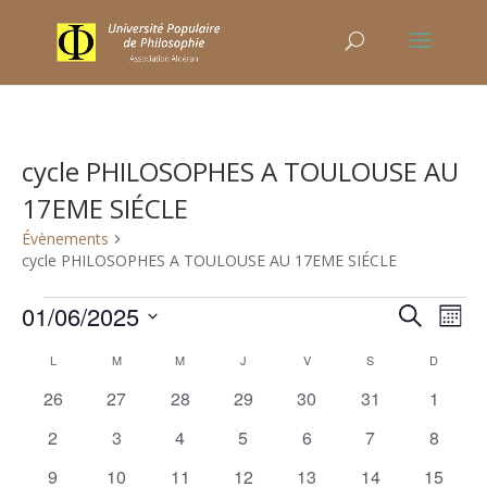
cycle PHILOSOPHES A TOULOUSE AU
17EME SIÉCLE
Évènements
cycle PHILOSOPHES A TOULOUSE AU 17EME SIÉCLE
Évènements
Recher
Nav
01/06/2025
Recherche
Mois
de
et
Sélectionnez
vu
Calendrier
naviga
L
LUNDI
M
MARDI
M
MERCREDI
J
JEUDI
V
VENDREDI
S
SAMEDI
D
DIMANC
une
Év
de
de
0
0
0
0
0
0
0
26
27
28
29
30
31
1
date.
Évènements
vues
évènements
évènements
évènements
évènements
évènements
évènements
évènem
0
0
0
0
0
0
0
2
3
4
5
6
7
8
Évène
évènements
évènements
évènements
évènements
évènements
évènements
évènem
0
1
has
0
0
0
0
0
9
10
11
12
13
14
15