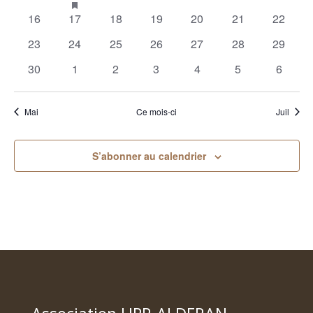
featured
évènements
évènement
évènements
évènements
évènements
évènements
évènem
0
0
0
0
0
0
0
16
17
18
19
20
21
22
évènements
évènements
évènements
évènements
évènements
évènements
évènements
évènem
0
0
0
0
0
0
0
23
24
25
26
27
28
29
évènements
évènements
évènements
évènements
évènements
évènements
évènem
0
0
0
0
0
0
0
30
1
2
3
4
5
6
évènements
évènements
évènements
évènements
évènements
évènements
évènem
Mai
Ce mois-ci
Juil
S’abonner au calendrier