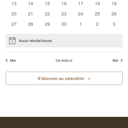
0
0
0
0
0
0
0
13
14
15
16
17
18
19
évènements
évènements
évènements
évènements
évènements
évènements
évènem
0
0
0
0
0
0
0
20
21
22
23
24
25
26
évènements
évènements
évènements
évènements
évènements
évènements
évènem
0
0
0
0
0
0
0
27
28
29
30
1
2
3
évènements
évènements
évènements
évènements
évènements
évènements
évènem
Aucun résultat trouvé.
Notice
Mar
Ce mois-ci
Mai
S’abonner au calendrier