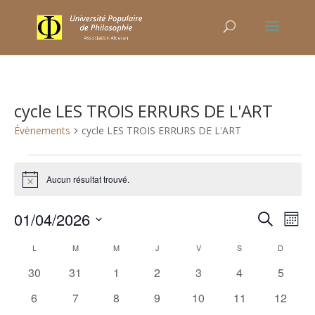
cycle LES TROIS ERRURS DE L'ART
Évènements
cycle LES TROIS ERRURS DE L'ART
Évènements
Aucun résultat trouvé.
Notice
Recher
Nav
01/04/2026
Recherche
Mois
de
et
Sélectionnez
vu
Calendrier
naviga
L
LUNDI
M
MARDI
M
MERCREDI
J
JEUDI
V
VENDREDI
S
SAMEDI
D
DIMANC
une
Év
de
de
0
0
0
0
0
0
0
30
31
1
2
3
4
5
date.
Évènements
vues
évènements
évènements
évènements
évènements
évènements
évènements
évènem
0
0
0
0
0
0
0
6
7
8
9
10
11
12
Évène
évènements
évènements
évènements
évènements
évènements
évènements
évènem