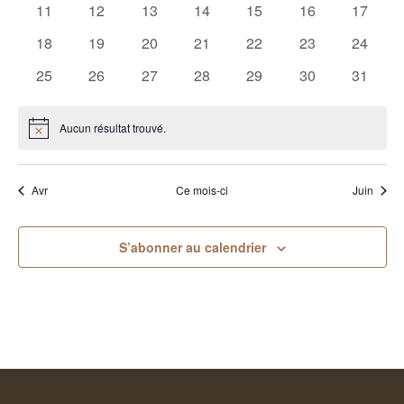
0
0
0
0
0
0
0
11
12
13
14
15
16
17
évènements
évènements
évènements
évènements
évènements
évènements
évènem
0
0
0
0
0
0
0
18
19
20
21
22
23
24
évènements
évènements
évènements
évènements
évènements
évènements
évènem
0
0
0
0
0
0
0
25
26
27
28
29
30
31
évènements
évènements
évènements
évènements
évènements
évènements
évènem
Aucun résultat trouvé.
Notice
Avr
Ce mois-ci
Juin
S’abonner au calendrier