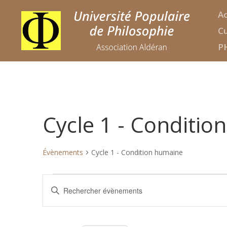
Ac
Cu
P
Cycle 1 - Conditi
Évènements
Cycle 1 - Condition humaine
Évènements
Recherche
Saisir
et
mot-
navigation
clé.
de
Rechercher