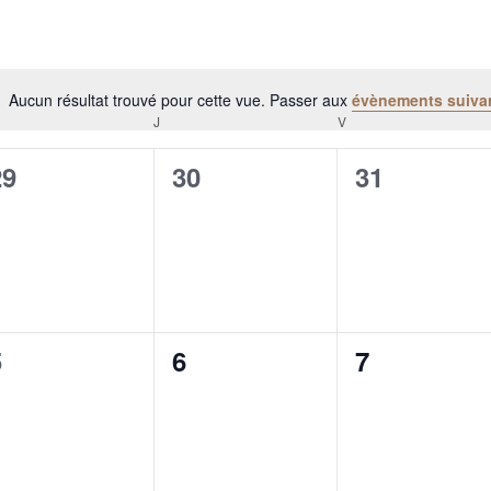
Aucun résultat trouvé pour cette vue. Passer aux
évènements suiva
Notice
RCREDI
J
JEUDI
V
VENDREDI
0
0
0
29
30
31
évènement,
évènement,
évènement
0
0
0
5
6
7
évènement,
évènement,
évènement