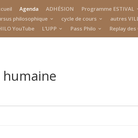
cueil
Agenda
ADHÉSION
Programme ESTIVAL
rsus philosophique
cycle de cours
autres VIL
HILO YouTube
L’UPP
Pass Philo
Replay des 
on humaine