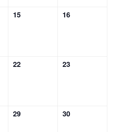
0
0
15
16
,
évènement,
évènement,
0
0
22
23
,
évènement,
évènement,
0
0
29
30
,
évènement,
évènement,