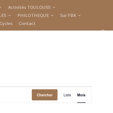
Activités TOULOUSE
LES
PHILOTHEQUE
Sur FBK
Cycles
Contact
Navigation
de
Chercher
Liste
Mois
vues
Évènement