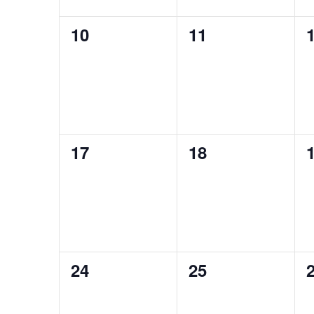
0
0
10
11
évènement,
évènement,
0
0
17
18
évènement,
évènement,
0
0
24
25
évènement,
évènement,