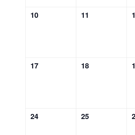
0
0
10
11
évènement,
évènement,
0
0
17
18
évènement,
évènement,
0
0
24
25
évènement,
évènement,