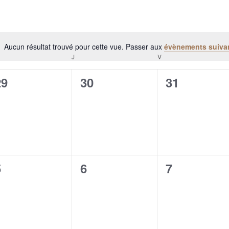
Aucun résultat trouvé pour cette vue. Passer aux
évènements suiva
Notice
RCREDI
J
JEUDI
V
VENDREDI
0
0
0
29
30
31
évènement,
évènement,
évènement
0
0
0
5
6
7
évènement,
évènement,
évènement