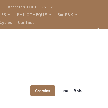
Activités TOULOUSE
LES
PHILOTHEQUE
Sur FBK
Cycles
Contact
Navigation
de
Chercher
Liste
Mois
vues
Évènement