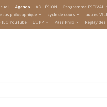
cueil
Agenda
ADHÉSION
Programme ESTIVAL
rsus philosophique
cycle de cours
autres VIL
HILO YouTube
L’UPP
Pass Philo
Replay des 