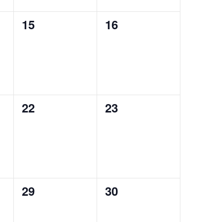
0
0
15
16
,
évènement,
évènement,
0
0
22
23
,
évènement,
évènement,
0
0
29
30
,
évènement,
évènement,