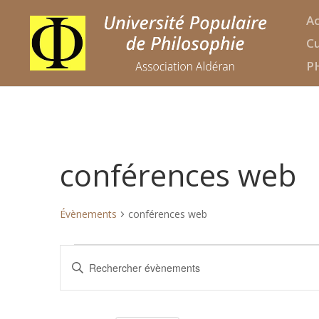
Ac
Cu
P
conférences web
Évènements
conférences web
Évènements
Recherche
Saisir
et
mot-
navigation
clé.
de
Rechercher