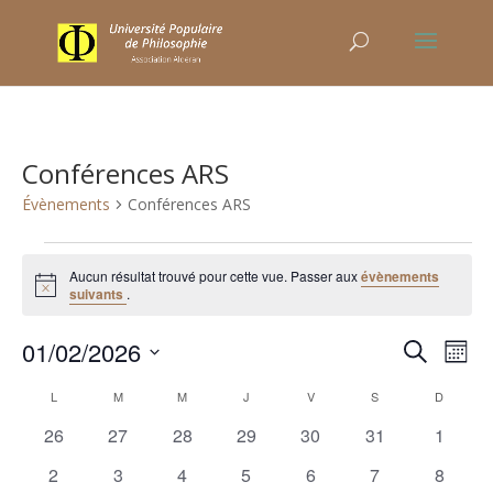
Conférences ARS
Évènements
Conférences ARS
Évènements
Aucun résultat trouvé pour cette vue. Passer aux
évènements
Notice
suivants
.
Recher
Nav
01/02/2026
Recherche
Mois
de
et
Sélectionnez
vu
Calendrier
naviga
L
LUNDI
M
MARDI
M
MERCREDI
J
JEUDI
V
VENDREDI
S
SAMEDI
D
DIMANC
une
Év
de
de
0
0
0
0
0
0
0
26
27
28
29
30
31
1
date.
Évènements
vues
évènements
évènements
évènements
évènements
évènements
évènements
évènem
0
0
0
0
0
0
0
2
3
4
5
6
7
8
Évène