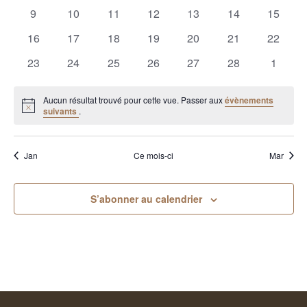
évènements
évènements
évènements
évènements
évènements
évènements
évènem
0
0
0
0
0
0
0
9
10
11
12
13
14
15
évènements
évènements
évènements
évènements
évènements
évènements
évènem
0
0
0
0
0
0
0
16
17
18
19
20
21
22
évènements
évènements
évènements
évènements
évènements
évènements
évènem
0
0
0
0
0
0
0
23
24
25
26
27
28
1
évènements
évènements
évènements
évènements
évènements
évènements
évènem
Aucun résultat trouvé pour cette vue. Passer aux
évènements
Notice
suivants
.
Jan
Ce mois-ci
Mar
S’abonner au calendrier