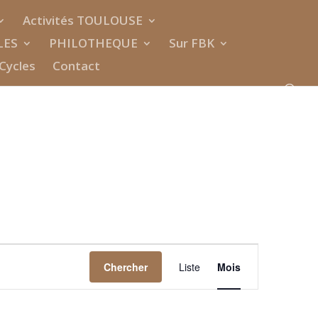
Activités TOULOUSE
LES
PHILOTHEQUE
Sur FBK
Cycles
Contact
Navigation
de
Chercher
Liste
Mois
vues
Évènement