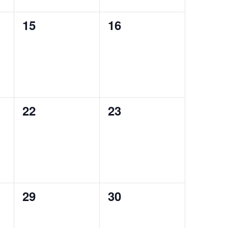
0
0
15
16
,
évènement,
évènement,
0
0
22
23
,
évènement,
évènement,
0
0
29
30
,
évènement,
évènement,