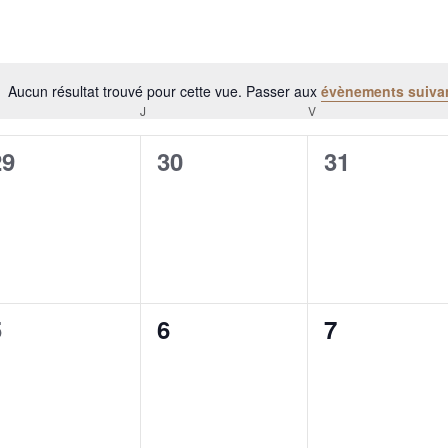
Aucun résultat trouvé pour cette vue. Passer aux
évènements suiva
Notice
RCREDI
J
JEUDI
V
VENDREDI
0
0
0
29
30
31
évènement,
évènement,
évènement
0
0
0
5
6
7
évènement,
évènement,
évènement