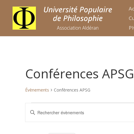
Ac
Cu
P
Conférences APSG
Évènements
Conférences APSG
Évènements
Recherche
Saisir
et
mot-
navigation
clé.
de
Rechercher