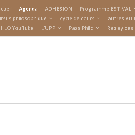
cueil
Agenda
ADHÉSION
Programme ESTIVAL
rsus philosophique
cycle de cours
autres VIL
HILO YouTube
L’UPP
Pass Philo
Replay des 