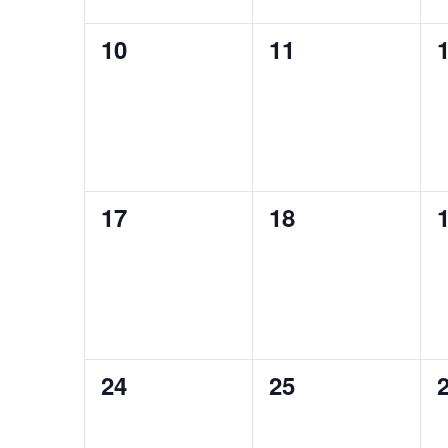
0
0
10
11
évènement,
évènement,
0
0
17
18
évènement,
évènement,
0
0
24
25
évènement,
évènement,