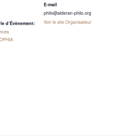
E-mail
philo@alderan-philo.org
Voir le site Organisateur
rie d’Évènement:
nces
OPHIA