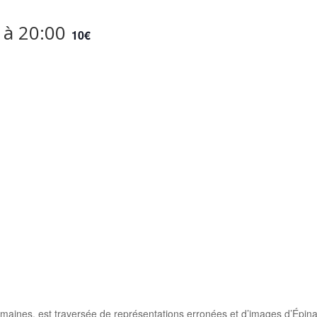
à
20:00
10€
aines, est traversée de représentations erronées et d’images d’Épinal. 