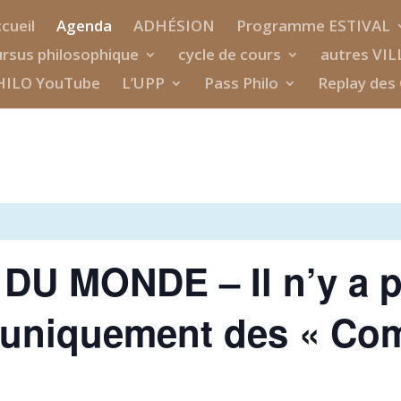
cueil
Agenda
ADHÉSION
Programme ESTIVAL
rsus philosophique
cycle de cours
autres VIL
HILO YouTube
L’UPP
Pass Philo
Replay des 
DU MONDE – Il n’y a p
, uniquement des « Co