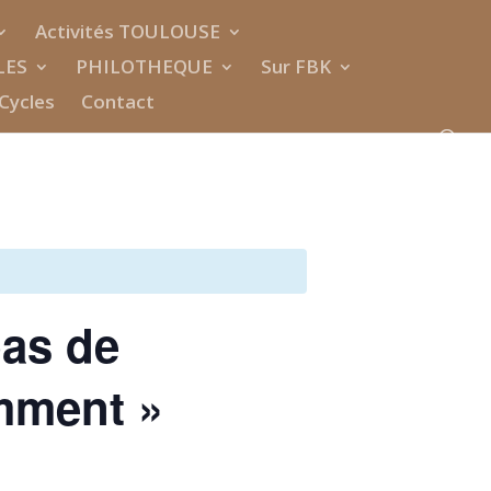
Activités TOULOUSE
LES
PHILOTHEQUE
Sur FBK
Cycles
Contact
as de
mment »