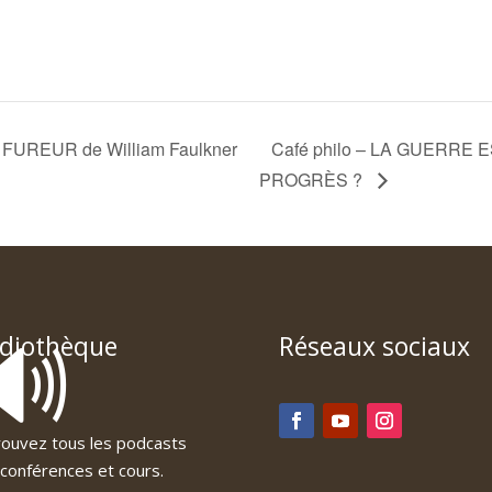
A FUREUR de William Faulkner
Café philo – LA GUERRE
PROGRÈS ?
🔊
diothèque
Réseaux sociaux
ouvez tous les podcasts
conférences et cours.