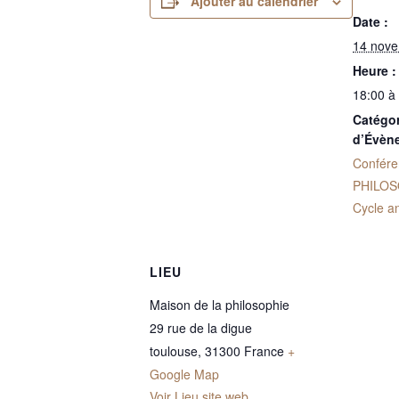
Ajouter au calendrier
Date :
14 nov
Heure :
18:00 à
Catégor
d’Évèn
Confére
PHILOS
Cycle a
LIEU
Maison de la philosophie
29 rue de la digue
toulouse
,
31300
France
+
Google Map
Voir Lieu site web