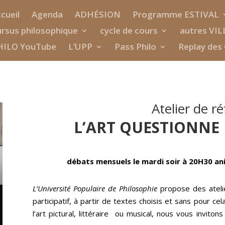
cueil
Agenda
ADHÉSION
Programme ESTIVAL
rsus philosophique
cycle de cours
autres VIL
HILO YouTube
L’UPP
Pass Philo
Replay des 
Atelier de ré
L’ART QUESTIONNE
débats mensuels le mardi soir à 20H30
ani
L’Université Populaire de Philosophie
propose des atelie
participatif, à partir de textes choisis et sans pour cel
l’art pictural, littéraire
ou musical, nous vous invitons 