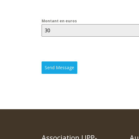
Montant en euros
Send Message
Association UPP-
Au