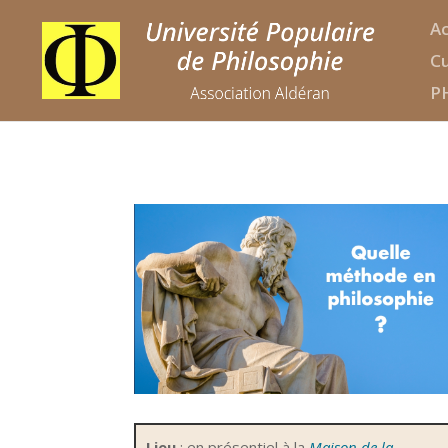
Ac
Cu
P
Lieu
: en présentiel à
la
Maison de la