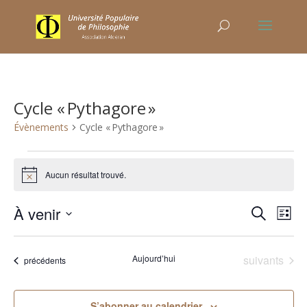
Cycle « Pythagore »
Évènements
Cycle « Pythagore »
Évènements
Aucun résultat trouvé.
Notice
Recher
Nav
À venir
Recherche
Liste
de
et
Sélectionnez
vu
naviga
une
Év
Évènements
Aujourd’hui
suivants
de
Évènements
précédents
date.
vues
Évène
S’abonner au calendrier