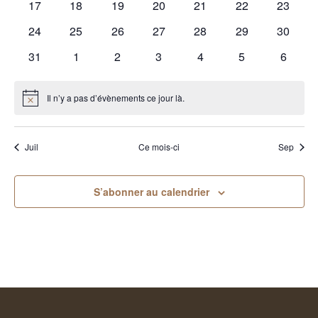
0
0
0
0
0
0
0
17
18
19
20
21
22
23
évènements
évènements
évènements
évènements
évènements
évènements
évènem
0
0
0
0
0
0
0
24
25
26
27
28
29
30
évènements
évènements
évènements
évènements
évènements
évènements
évènem
0
0
0
0
0
0
0
31
1
2
3
4
5
6
évènements
évènements
évènements
évènements
évènements
évènements
évènem
Il n’y a pas d’évènements ce jour là.
Notice
Juil
Ce mois-ci
Sep
S’abonner au calendrier