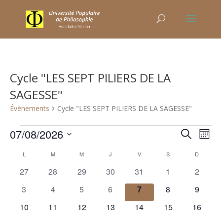
Cycle "LES SEPT PILIERS DE LA
SAGESSE"
Évènements
Cycle "LES SEPT PILIERS DE LA SAGESSE"
Évènements
Recher
Nav
07/08/2026
Recherche
Mois
de
et
Sélectionnez
vu
Calendrier
naviga
L
LUNDI
M
MARDI
M
MERCREDI
J
JEUDI
V
VENDREDI
S
SAMEDI
D
DIMANC
une
Év
de
de
0
0
0
0
0
0
0
27
28
29
30
31
1
2
date.
Évènements
vues
évènements
évènements
évènements
évènements
évènements
évènements
évènem
0
0
0
0
0
0
0
3
4
5
6
7
8
9
Évène
évènements
évènements
évènements
évènements
évènements
évènements
évènem
0
0
0
0
0
0
0
10
11
12
13
14
15
16
évènements
évènements
évènements
évènements
évènements
évènements
évènem