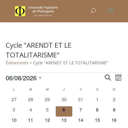
Cycle "ARENDT ET LE
TOTALITARISME"
Évènements
Cycle "ARENDT ET LE TOTALITARISME"
Évènements
Recher
Nav
06/08/2026
Recherche
Mois
de
et
Sélectionnez
vu
Calendrier
naviga
L
LUNDI
M
MARDI
M
MERCREDI
J
JEUDI
V
VENDREDI
S
SAMEDI
D
DIMANC
une
Év
de
de
0
0
0
0
0
0
0
27
28
29
30
31
1
2
date.
Évènements
vues
évènements
évènements
évènements
évènements
évènements
évènements
évènem
0
0
0
0
0
0
0
3
4
5
6
7
8
9
Évène
évènements
évènements
évènements
évènements
évènements
évènements
évènem
0
0
0
0
0
0
0
10
11
12
13
14
15
16
évènements
évènements
évènements
évènements
évènements
évènements
évènem