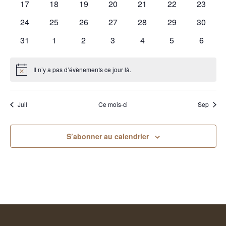
0
0
0
0
0
0
0
17
18
19
20
21
22
23
évènements
évènements
évènements
évènements
évènements
évènements
évènem
0
0
0
0
0
0
0
24
25
26
27
28
29
30
évènements
évènements
évènements
évènements
évènements
évènements
évènem
0
0
0
0
0
0
0
31
1
2
3
4
5
6
évènements
évènements
évènements
évènements
évènements
évènements
évènem
Il n’y a pas d’évènements ce jour là.
Notice
Juil
Ce mois-ci
Sep
S’abonner au calendrier