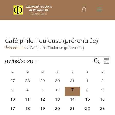
Café philo Toulouse (prérentrée)
Évènements
Café philo Toulouse (prérentrée)
Évènements
Recher
Nav
07/08/2026
Recherche
Mois
de
et
Sélectionnez
vu
Calendrier
naviga
L
LUNDI
M
MARDI
M
MERCREDI
J
JEUDI
V
VENDREDI
S
SAMEDI
D
DIMANC
une
Év
de
de
0
0
0
0
0
0
0
27
28
29
30
31
1
2
date.
Évènements
vues
évènements
évènements
évènements
évènements
évènements
évènements
évènem
0
0
0
0
0
0
0
3
4
5
6
7
8
9
Évène
évènements
évènements
évènements
évènements
évènements
évènements
évènem
0
0
0
0
0
0
0
10
11
12
13
14
15
16
évènements
évènements
évènements
évènements
évènements
évènements
évènem
0
0
0
0
0
0
0
17
18
19
20
21
22
23
évènements
évènements
évènements
évènements
évènements
évènements
évènem