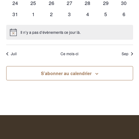
0
0
0
0
0
0
0
24
25
26
27
28
29
30
évènements
évènements
évènements
évènements
évènements
évènements
évènem
0
0
0
0
0
0
0
31
1
2
3
4
5
6
évènements
évènements
évènements
évènements
évènements
évènements
évènem
Il n’y a pas d’évènements ce jour là.
Notice
Juil
Ce mois-ci
Sep
S’abonner au calendrier