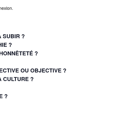
nexion.
 SUBIR ?
IE ?
LHONNÊTETÉ ?
JECTIVE OU OBJECTIVE ?
A CULTURE ?
E ?