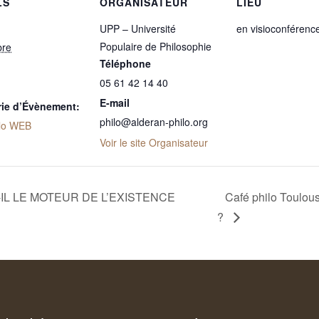
LS
ORGANISATEUR
LIEU
UPP – Université
en visioconférenc
Populaire de Philosophie
bre
Téléphone
05 61 42 14 40
E-mail
rie d’Évènement:
philo@alderan-philo.org
ilo WEB
Voir le site Organisateur
ST-IL LE MOTEUR DE L’EXISTENCE
Café philo Toul
?