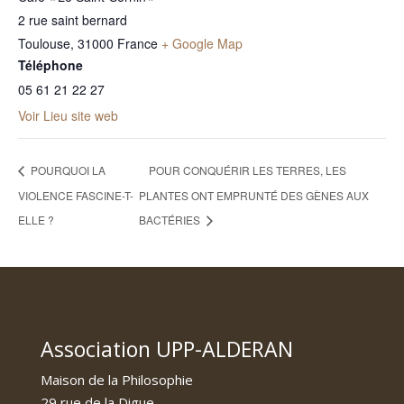
2 rue saint bernard
Toulouse
,
31000
France
+ Google Map
Téléphone
05 61 21 22 27
Voir Lieu site web
POURQUOI LA
POUR CONQUÉRIR LES TERRES, LES
VIOLENCE FASCINE-T-
PLANTES ONT EMPRUNTÉ DES GÈNES AUX
ELLE ?
BACTÉRIES
Association UPP-ALDERAN
Maison de la Philosophie
29 rue de la Digue