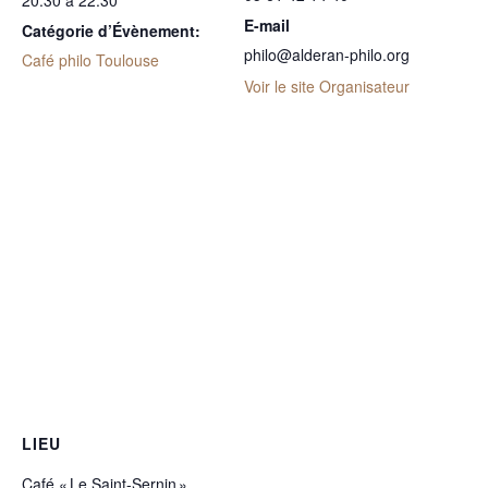
20:30 à 22:30
E-mail
Catégorie d’Évènement:
philo@alderan-philo.org
Café philo Toulouse
Voir le site Organisateur
LIEU
Café « Le Saint-Sernin »