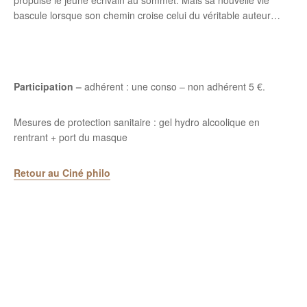
propulse le jeune écrivain au sommet. Mais sa nouvelle vie
bascule lorsque son chemin croise celui du véritable auteur…
Participation –
adhérent : une conso – non adhérent 5 €.
Mesures de protection sanitaire : gel hydro alcoolique en
rentrant + port du masque
Retour au Ciné philo