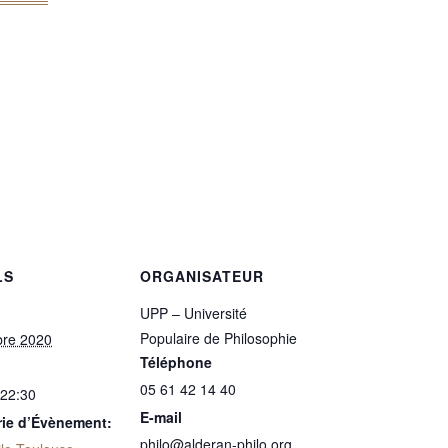
LS
ORGANISATEUR
UPP – Université
Populaire de Philosophie
bre 2020
Téléphone
05 61 42 14 40
 22:30
E-mail
rie d’Évènement:
philo@alderan-philo.org