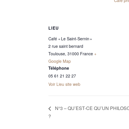
Café ph
LIEU
Café « Le Saint-Sernin »
2 rue saint bernard
Toulouse
,
31000
France
+
Google Map
Téléphone
05 61 21 22 27
Voir Lieu site web
N°3 – QU’EST-CE QU’UN PHILO
?