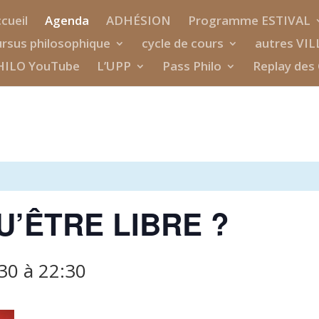
cueil
Agenda
ADHÉSION
Programme ESTIVAL
rsus philosophique
cycle de cours
autres VIL
HILO YouTube
L’UPP
Pass Philo
Replay des 
U’ÊTRE LIBRE ?
:30
à
22:30