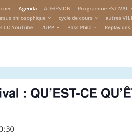
cueil
Agenda
ADHÉSION
Programme ESTIVAL
rsus philosophique
cycle de cours
autres VIL
HILO YouTube
L’UPP
Pass Philo
Replay des 
tival : QU’EST-CE QU’
?
0:30