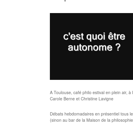
A Toulouse, café philo estival en plein air, à
Carole Berne et Christine Lavigne
Débats hebdomadaires en présentiel tous le
(sinon au bar de la Maison de la philosophie