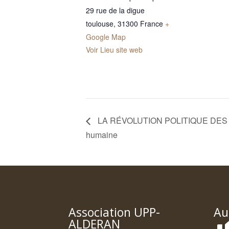
29 rue de la digue
toulouse
,
31300
France
+
Google Map
Voir Lieu site web
LA RÉVOLUTION POLITIQUE DES DR
humaine
Association UPP-
Au
ALDERAN