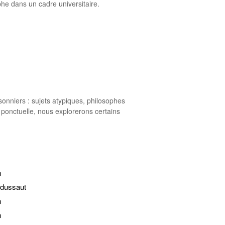
phe dans un cadre universitaire.
onniers : sujets atypiques, philosophes
 ponctuelle, nous explorerons certains
n
édussaut
n
n