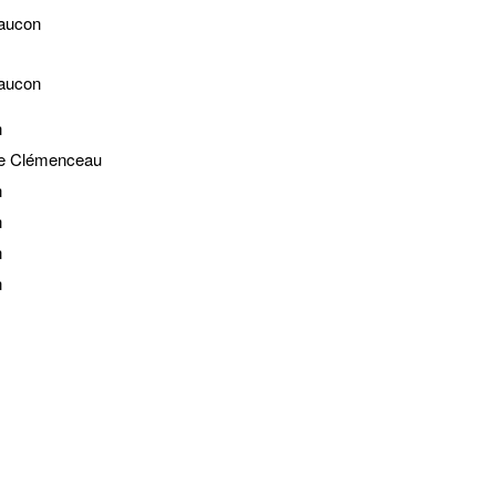
Faucon
Faucon
n
e Clémenceau
n
n
n
n