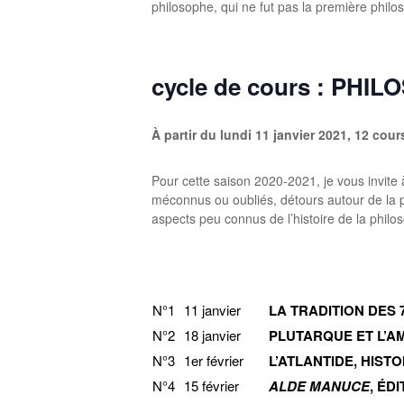
philosophe, qui ne fut pas la première phil
cycle de cours : PHI
À partir du lundi 11 janvier 2021, 12
cours
Pour cette saison 2020-2021, je vous invite
méconnus ou oubliés, détours autour de la p
aspects peu connus de l’histoire de la philo
N°1
11 janvier
LA TRADITION DES 
N°2
18 janvier
PLUTARQUE ET L’AM
N°3
1er février
L’ATLANTIDE, HIST
N°4
15 février
ALDE MANUCE
, ÉD