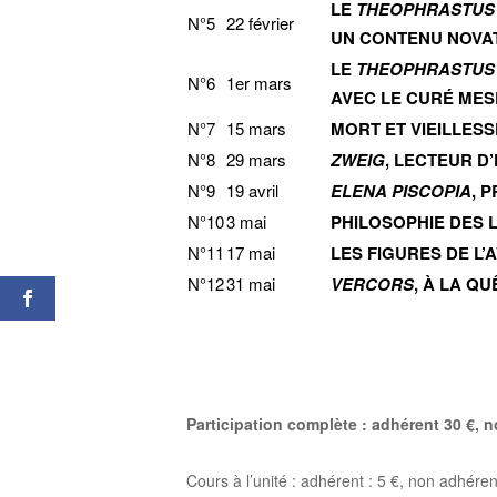
LE
THEOPHRASTUS 
N°5
22 février
UN CONTENU NOVA
LE
THEOPHRASTUS R
N°6
1er mars
AVEC LE CURÉ MES
N°7
15 mars
MORT ET VIEILLES
N°8
29 mars
ZWEIG
, LECTEUR D
N°9
19 avril
ELENA PISCOPIA
, 
N°10
3 mai
PHILOSOPHIE DES 
N°11
17 mai
LES FIGURES DE L’
N°12
31 mai
VERCORS
, À LA Q
Participation complète : adhérent 30 €, n
Cours à l’unité : adhérent : 5 €, non adhére