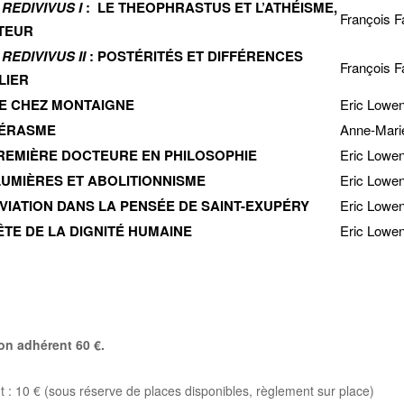
REDIVIVUS I
:
LE THEOPHRASTUS ET L’ATHÉISME,
François 
TEUR
EDIVIVUS II
: P
OSTÉRITÉS ET DIFFÉRENCES
François 
LIER
SE CHEZ MONTAIGNE
Eric Lowe
’ÉRASME
Anne-Mari
PREMIÈRE DOCTEURE
EN PHILOSOPHIE
Eric Lowe
LUMIÈRES ET ABOLITIONNISME
Eric Lowe
AVIATION DANS LA PENSÉE DE SAINT-EXUPÉRY
Eric Lowe
UÊTE DE LA DIGNITÉ HUMAINE
Eric Lowe
on adhérent 60 €.
nt : 10 € (sous réserve de places disponibles, règlement sur place)