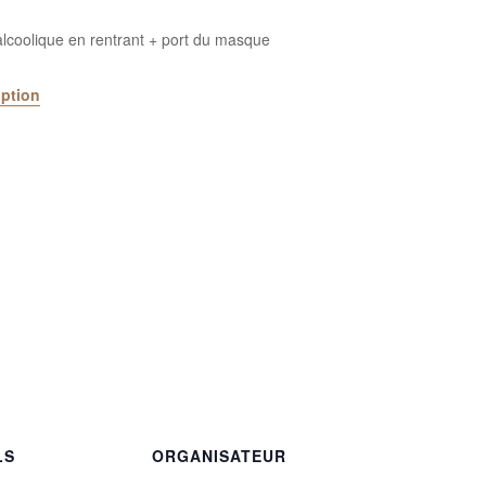
 alcoolique en rentrant + port du masque
iption
LS
ORGANISATEUR