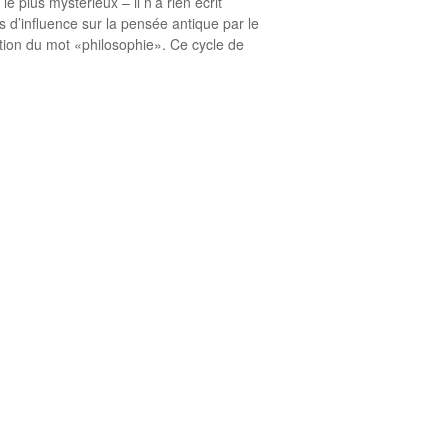
 plus mystérieux – il n’a rien écrit
 d’influence sur la pensée antique par le
ention du mot «philosophie». Ce cycle de