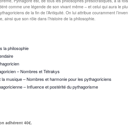
ème, Pythagore est, de tous les philosophes présocratiques, à la fois le
idéré comme une légende de son vivant même – et celui qui aura le plus
ythagoriciens de la fin de l’Antiquité. On lui attribue couramment l’inv
 ainsi que son rôle dans l’histoire de la philosophie.
 la philosophie
gendaire
thagoricien
agoricien – Nombres et Tétrakys
t la musique – Nombres et harmonie pour les pythagoriciens
goricienne – Influence et postérité du pythagorisme
non adhérent 40€.