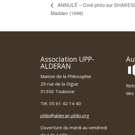
ANNULÉ – Ciné philo sur SHAKES
Madden (1998)
Association UPP-
Au
ALDERAN
Maison de la Philosophie
29 rue de la Digue
Retr
31300 Toulouse
des 
Tél. 05 61 42 14 40
philo@alderan-philo.org
Ouverture du mardi au vendredi
de 14h à 18h.