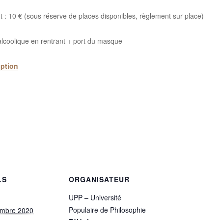
nt : 10 € (sous réserve de places disponibles, règlement sur place)
 alcoolique en rentrant + port du masque
iption
LS
ORGANISATEUR
UPP – Université
Populaire de Philosophie
embre 2020