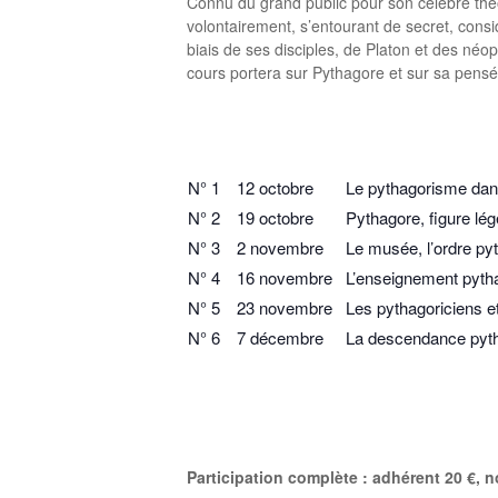
Connu du grand public pour son célèbre théor
volontairement, s’entourant de secret, cons
biais de ses disciples, de Platon et des néop
cours portera sur Pythagore et sur sa pensée,
N° 1
12 octobre
Le pythagorisme dans
N° 2
19 octobre
Pythagore, figure lé
N° 3
2 novembre
Le musée, l’ordre py
N° 4
16 novembre
L’enseignement pyth
N° 5
23 novembre
Les pythagoriciens e
N° 6
7 décembre
La descendance pytha
Participation complète : adhérent 20 €, 