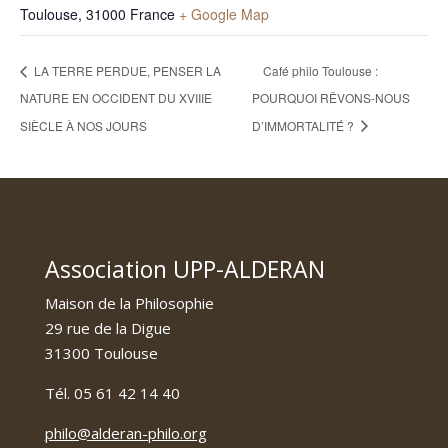
Toulouse
,
31000
France
+ Google Map
LA TERRE PERDUE, PENSER LA
Café philo Toulouse :
NATURE EN OCCIDENT DU XVIIIE
POURQUOI RÊVONS-NOUS
SIÈCLE À NOS JOURS
D’IMMORTALITÉ ?
Association UPP-ALDERAN
Maison de la Philosophie
29 rue de la Digue
31300 Toulouse
Tél. 05 61 42 14 40
philo@alderan-philo.org