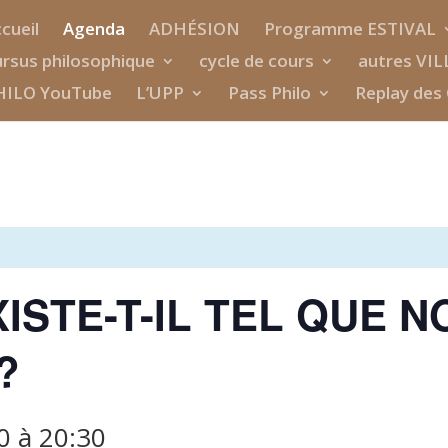
cueil
Agenda
ADHÉSION
Programme ESTIVAL
rsus philosophique
cycle de cours
autres VIL
HILO YouTube
L’UPP
Pass Philo
Replay des 
ISTE-T-IL TEL QUE N
?
0
à
20:30