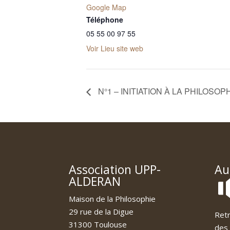
Google Map
Téléphone
05 55 00 97 55
Voir Lieu site web
N°1 – INITIATION À LA PHILOSOPHI
Association UPP-
Au
ALDERAN
Maison de la Philosophie
29 rue de la Digue
Retr
31300 Toulouse
des 