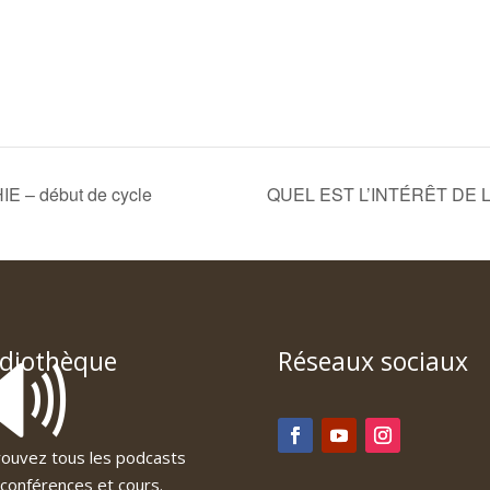
E – début de cycle
QUEL EST L’INTÉRÊT DE
🔊
diothèque
Réseaux sociaux
ouvez tous les podcasts
conférences et cours.