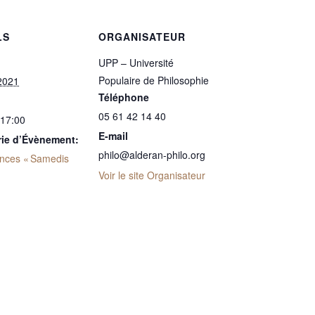
LS
ORGANISATEUR
UPP – Université
Populaire de Philosophie
2021
Téléphone
05 61 42 14 40
 17:00
E-mail
rie d’Évènement:
philo@alderan-philo.org
nces « Samedis
Voir le site Organisateur