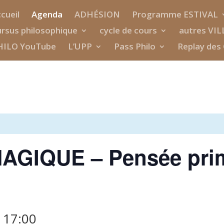
cueil
Agenda
ADHÉSION
Programme ESTIVAL
rsus philosophique
cycle de cours
autres VIL
HILO YouTube
L’UPP
Pass Philo
Replay des 
GIQUE – Pensée prim
à
17:00