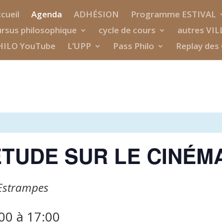
cueil
Agenda
ADHÉSION
Programme ESTIVAL
rsus philosophique
cycle de cours
autres VIL
HILO YouTube
L’UPP
Pass Philo
Replay des 
ÉTUDE SUR LE CINÉM
 Estrampes
:00
à
17:00