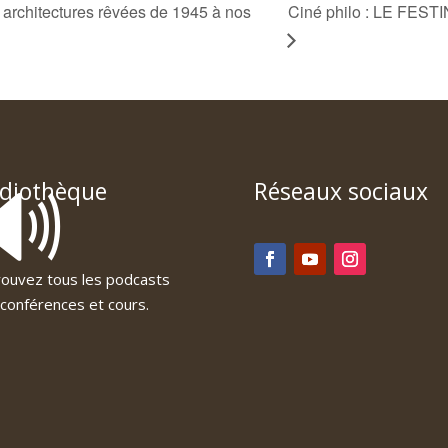
chitectures rêvées de 1945 à nos
Ciné philo : LE FEST
🔊
diothèque
Réseaux sociaux
ouvez tous les podcasts
conférences et cours.