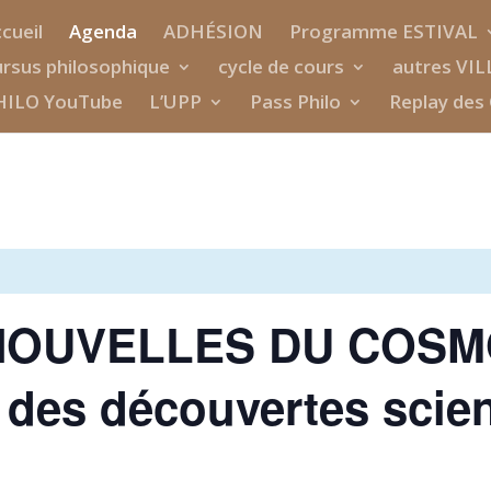
cueil
Agenda
ADHÉSION
Programme ESTIVAL
rsus philosophique
cycle de cours
autres VIL
HILO YouTube
L’UPP
Pass Philo
Replay des 
NOUVELLES DU COSMO
 des découvertes scien