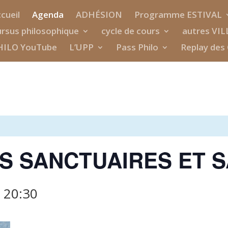
cueil
Agenda
ADHÉSION
Programme ESTIVAL
rsus philosophique
cycle de cours
autres VIL
HILO YouTube
L’UPP
Pass Philo
Replay des 
S SANCTUAIRES ET S
à
20:30