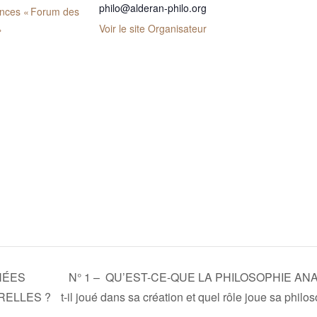
philo@alderan-philo.org
nces « Forum des
Voir le site Organisateur
»
NÉES
N° 1 – QU’EST-CE-QUE LA PHILOSOPHIE ANALYT
RELLES ?
t-il joué dans sa création et quel rôle joue sa phil