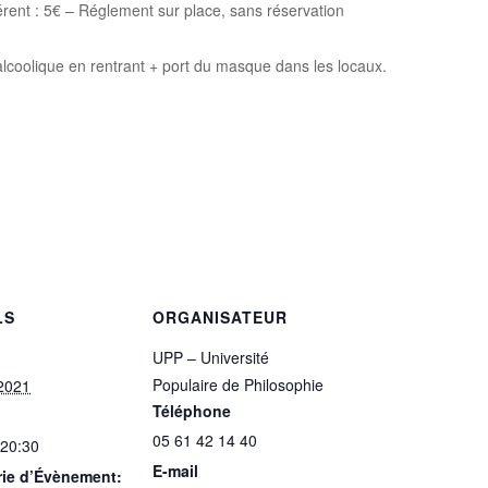
érent : 5€ – Réglement sur place, sans réservation
alcoolique en rentrant + port du masque dans les locaux.
LS
ORGANISATEUR
UPP – Université
Populaire de Philosophie
2021
Téléphone
05 61 42 14 40
 20:30
E-mail
rie d’Évènement: