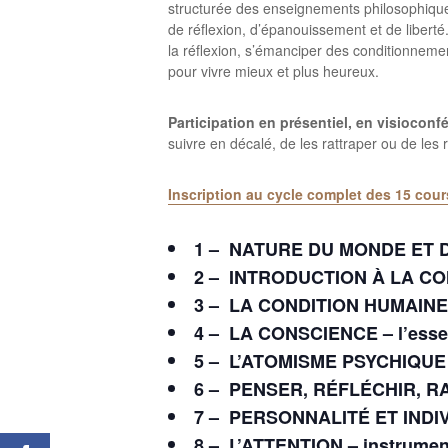
structurée des enseignements philosophiques
de réflexion, d’épanouissement et de liberté. 
la réflexion, s’émanciper des conditionnemen
pour vivre mieux et plus heureux.
Participation en présentiel, en visiocon
suivre en décalé, de les rattraper ou de les r
Inscription au cycle complet des 15 cour
1 –
NATURE DU MONDE ET D
2 –
INTRODUCTION À LA C
3 –
LA CONDITION HUMAINE – 
4 –
LA CONSCIENCE – l’essen
5 –
L’ATOMISME PSYCHIQUE – d
6 –
PENSER, RÉFLÉCHIR, R
7 –
PERSONNALITÉ ET INDI
8 –
L’ATTENTION – instrumen