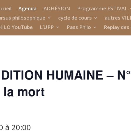
cueil
Agenda
ADHÉSION
Programme ESTIVAL
rsus philosophique
cycle de cours
autres VIL
HILO YouTube
L’UPP
Pass Philo
Replay des 
DITION HUMAINE – N°1
 la mort
0
à
20:00