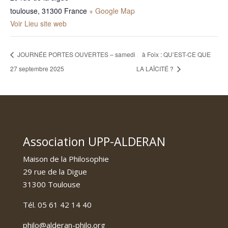
toulouse
,
31300
France
+ Google Map
Voir Lieu site web
JOURNÉE PORTES OUVERTES – samedi
à Foix : QU’EST-CE QUE
27 septembre 2025
LA LAÏCITÉ ?
Association UPP-ALDERAN
Maison de la Philosophie
29 rue de la Digue
31300 Toulouse
Tél. 05 61 42 14 40
philo@alderan-philo.org