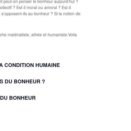
t peut-on penser le bonheur aujourd’hui ?
llectif ? Est-il moral ou amoral ? Est-il
s’opposent-ils au bonheur ? Si la notion de
he matérialiste, athée et humaniste.Voila
 LA CONDITION HUMAINE
ES DU BONHEUR ?
ES DU BONHEUR