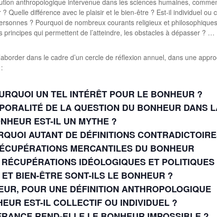
lution anthropologique intervenue dans les sciences humaines, commen
Quelle différence avec le plaisir et le bien-être ? Est-il individuel ou co
ersonnes ? Pourquoi de nombreux courants religieux et philosophiques 
 principes qui permettent de l’atteindre, les obstacles à dépasser ? …
border dans le cadre d’un cercle de réflexion annuel, dans une approc
:
: POURQUOI UN TEL INTÉRÊT POUR LE BONHEUR ?
’ATEMPORALITÉ DE LA QUESTION DU BONHEUR DANS
 BONHEUR EST-IL UN MYTHE ?
POURQUOI AUTANT DE DÉFINITIONS CONTRADICTOIR
ES RÉCUPÉRATIONS MERCANTILES DU BONHEUR
: LES RÉCUPÉRATIONS IDÉOLOGIQUES ET POLITIQU
 ET BIEN-ÊTRE SONT-ILS LE BONHEUR ?
EUR, POUR UNE DÉFINITION ANTHROPOLOGIQUE
ONHEUR EST-IL COLLECTIF OU INDIVIDUEL ?
OUFFRANCE REND-ELLE LE BONHEUR IMPOSSIBLE ?