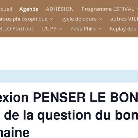
cueil
Agenda
ADHÉSION
Programme ESTIVAL
rsus philosophique
cycle de cours
autres VIL
HILO YouTube
L’UPP
Pass Philo
Replay des 
flexion PENSER LE BON
é de la question du bo
maine