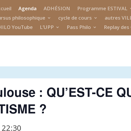
cueil
Agenda
ADHÉSION
Programme ESTIVAL
rsus philosophique
cycle de cours
autres VIL
HILO YouTube
L’UPP
Pass Philo
Replay des 
oulouse : QU’EST-CE Q
TISME ?
à
22:30