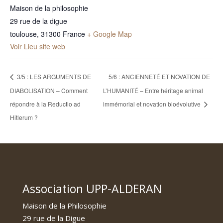
Maison de la philosophie
29 rue de la digue
toulouse
,
31300
France
+ Google Map
Voir Lieu site web
3/5 : LES ARGUMENTS DE
5/6 : ANCIENNETÉ ET NOVATION DE
DIABOLISATION – Comment
L’HUMANITÉ – Entre héritage animal
répondre à la Reductio ad
immémorial et novation bioévolutive
Hitlerum ?
Association UPP-ALDERAN
Maison de la Philosophie
29 rue de la Digue