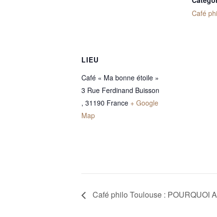
Catégo
Café phi
LIEU
Café « Ma bonne étoile »
3 Rue Ferdinand Buisson
, 31190
France
+ Google
Map
Café philo Toulouse : POURQUOI