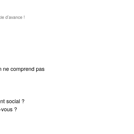
ie d’avance !
’on ne comprend pas
nt social ?
z-vous ?