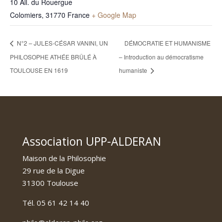
10 All. du Rouergue
Colomiers
,
31770
France
+ Google Map
N°2 – JULES-CÉSAR VANINI, UN
DÉMOCRATIE ET HUMANISME
PHILOSOPHE ATHÉE BRÛLÉ À
– Introduction au démocratisme
TOULOUSE EN 1619
humaniste
Association UPP-ALDERAN
Maison de la Philosophie
29 rue de la Digue
31300 Toulouse
Tél. 05 61 42 14 40