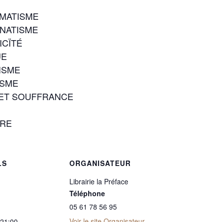
OGMATISME
FANATISME
AICÏTÉ
UE
NISME
NISME
UR ET SOUFFRANCE
IRE
LS
ORGANISATEUR
Librairie la Préface
Téléphone
05 61 78 56 95
Voir le site Organisateur
 21:00