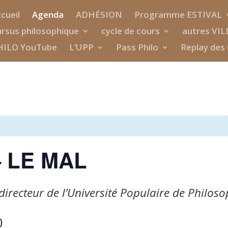
cueil
Agenda
ADHÉSION
Programme ESTIVAL
rsus philosophique
cycle de cours
autres VIL
HILO YouTube
L’UPP
Pass Philo
Replay des 
– LE MAL
irecteur de l’Université Populaire de Philoso
0