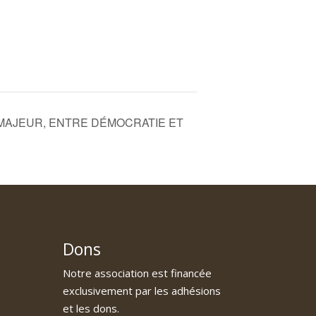
 MAJEUR, ENTRE DÉMOCRATIE ET
Dons
Notre association est financée
exclusivement par les adhésions
et les dons.