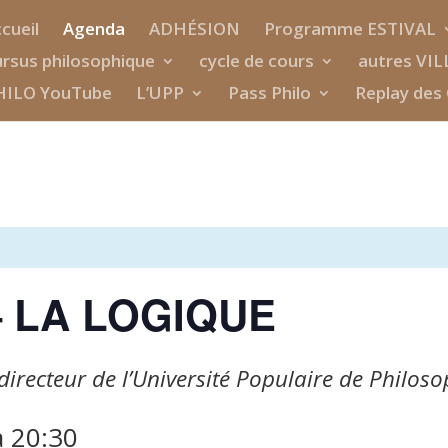
cueil
Agenda
ADHÉSION
Programme ESTIVAL
rsus philosophique
cycle de cours
autres VIL
HILO YouTube
L’UPP
Pass Philo
Replay des 
– LA LOGIQUE
irecteur de l’Université Populaire de Philoso
à
20:30