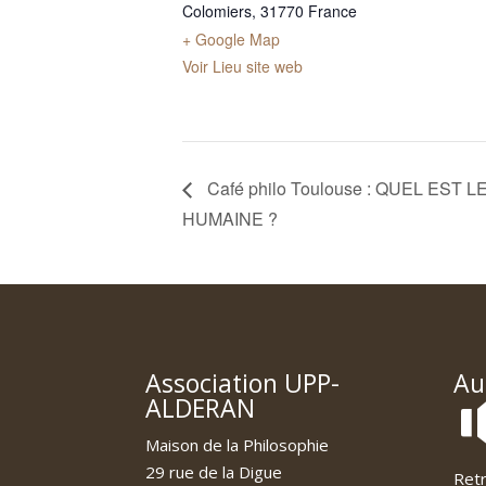
Colomiers
,
31770
France
+ Google Map
Voir Lieu site web
Café philo Toulouse : QUEL EST L
HUMAINE ?
Association UPP-
Au
ALDERAN
Maison de la Philosophie
29 rue de la Digue
Retr