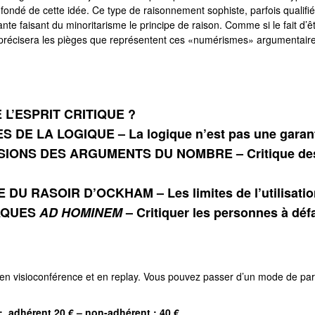
-fondé de cette idée. Ce type de raisonnement sophiste, parfois qualif
ante faisant du minoritarisme le principe de raison. Comme si le fait d’ê
 précisera les pièges que représentent ces «numérismes» argumentaire
E L’ESPRIT CRITIQUE ?
ES DE LA LOGIQUE –
L
a logique n’est pas une garant
SIONS DES ARGUMENTS DU NOMBRE – Critique des a
E DU RASOIR D’OCKHAM –
Les limites de l’utilisat
TTAQUES
AD HOMINEM
– Critiquer les personnes à défa
 en visioconférence et en replay. Vous pouvez passer d’un mode de par
: adhérent 20 € – non-adhérent : 40 €