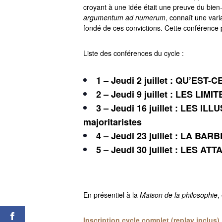
croyant à une idée était une preuve du bien
argumentum ad numerum
, connaît une vari
fondé de ces convictions. Cette conférence
Liste des conférences du cycle :
1 – Jeudi 2 juillet
: QU’EST-C
2 – Jeudi 9 juillet :
LES LIMIT
3 – Jeudi 16 juillet :
LES ILLU
majoritaristes
4 – Jeudi 23 juillet :
L
A BARB
5 – Jeudi 30 juillet : LES A
En présentiel à la
Maison de la philosophie
,
Inscription cycle complet (replay inclus)