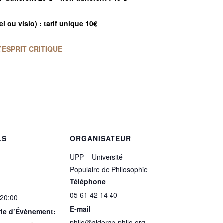
l ou visio) : tarif unique 10€
’ESPRIT CRITIQUE
LS
ORGANISATEUR
UPP – Université
Populaire de Philosophie
Téléphone
05 61 42 14 40
 20:00
E-mail
rie d’Évènement:
philo@alderan-philo.org