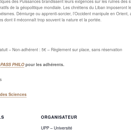
tiques des Puissances brandissent leurs exigences sur les ruines des 
ratifs de la géopolitique mondiale. Les chrétiens du Liban imposeront le
théismes. Démiurge ou apprenti-sorcier, l’Occident manipule en Orient,
s dont il méconnaît trop souvent la nature et la portée.
atuit – Non-adhérent : 5€ – Règlement sur place, sans réservation
e
PASS PHILO
pour les adhérents.
s
 des Sciences
LS
ORGANISATEUR
UPP – Université