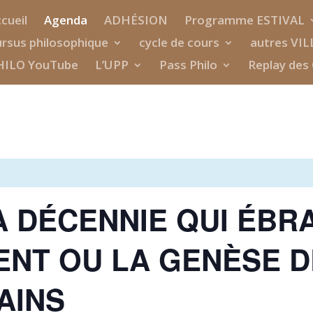
cueil
Agenda
ADHÉSION
Programme ESTIVAL
rsus philosophique
cycle de cours
autres VIL
HILO YouTube
L’UPP
Pass Philo
Replay des 
 LA DÉCENNIE QUI ÉBR
ENT OU LA GENÈSE D
AINS