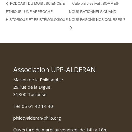
PODCAST DU MOIS : SCIENCE ET
Café philo estival : SOMMES-
ÉTHIQUE : UNE APPROCHE
NOUS RATIONNELS QUAND
HISTORIQUE ET ÉPISTÉMOLOGIQUE
NOUS FAISONS NOS COURSES ?
Association UPP-ALDERAN
Maison de la Philosophie
29 rue de la Digue
31300 Toulouse
Tél. 05 61 42 14 40
philo@alderan-philo.org
Ouverture du mardi au vendredi de 14h à 18h.