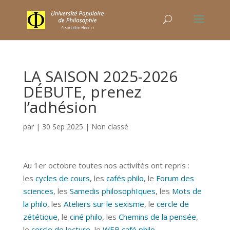
LA SAISON 2025-2026
DÉBUTE, prenez
l’adhésion
par
|
30 Sep 2025
|
Non classé
Au 1er octobre toutes nos activités ont repris :
les
cycles de cours
, les
cafés philo
, le
Forum des
sciences
, les
Samedis philosophIques
, les
Mots de
la philo
, les
Ateliers sur le sexisme
, le
cercle de
zététique
, le
ciné philo
, les
Chemins de la pensée
,
le
cercle de lecture
, le
WEB café philo
…